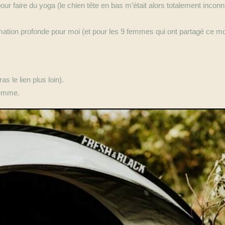
 pour faire du yoga (le chien tête en bas m’était alors totalement inco
sformation profonde pour moi (et pour les 9 femmes qui ont partagé ce 
s le lien plus loin).
 femme.