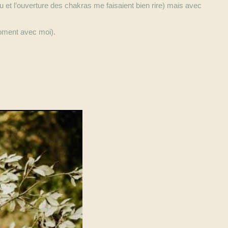
nnu et l’ouverture des chakras me faisaient bien rire) mais avec
moment avec moi).