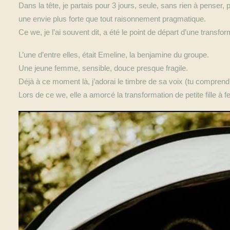
Dans la tête, je partais pour 3 jours, seule, sans rien à penser,
une envie plus forte que tout raisonnement pragmatique.
Ce we, je l’ai souvent dit, a été le point de départ d’une tran
L’une d’entre elles, était Emeline, la benjamine du groupe.
Une jeune femme, sensible, douce presque fragile.
Déjà à ce moment là, j’adorai le timbre de sa voix (tu comprendra
Lors de ce we, elle a amorcé la transformation de petite fille à