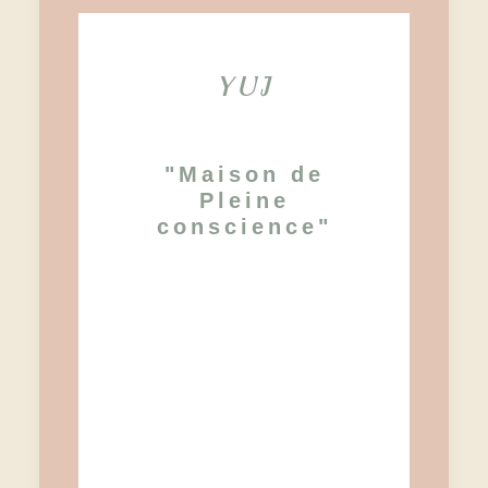
YUJ
"Maison de
Pleine
conscience"
La marque YUJ est
une marque de
vêtements et tapis de
yoga française,
éthique et éco-
responsable.
Leur tapis