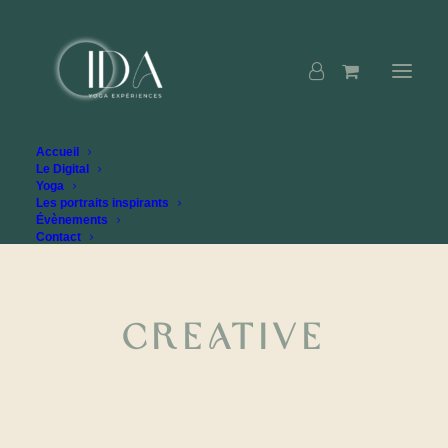
Accueil
Le Digital
Yoga
Les portraits inspirants
Évènements
Contact
Creative