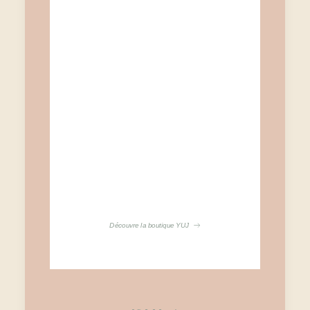
accompagne les
pratiques lors de
mes cours ou
journées.
Profite d'avantages
avec le code
ELLES&CANONS10
Découvre la boutique YUJ