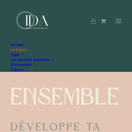
Accueil
Le Digital
Yoga
Les portraits inspirants
Évènements
Contact
ENSEMBLE
Développe ta