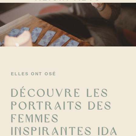
ELLES ONT OSÉ
Découvre les
portraits des
femmes
inspirantes Ida