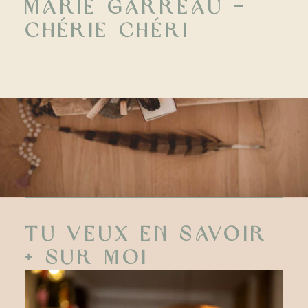
Marie Garreau –
Chérie Chéri
Tu veux en savoir
+ sur moi