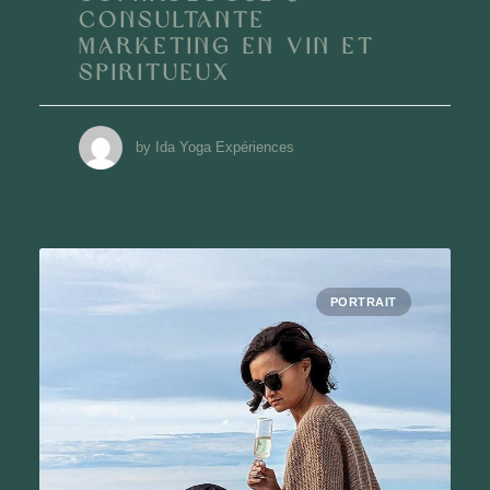
Consultante
marketing en vin et
spiritueux
by Ida Yoga Expériences
PORTRAIT