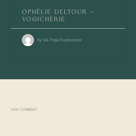
Ophélie Deltour –
YogiChérie
by Ida Yoga Expériences
ADD COMMENT