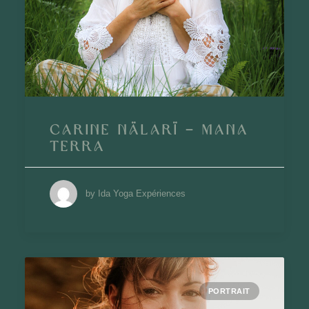
Carine Nälarï – Mana
Terra
by Ida Yoga Expériences
PORTRAIT